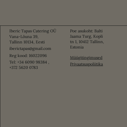
Iberic Tapas Catering OÜ
Poe asukoht: Balti
Jaama Turg, Kopli
Vana-Lõuna 39,
tn 1, 10412 Tallinn,
Tallinn 10134, Eesti
Estonia
iberictapas@gmail.com
Reg kood: 16022096
Müügitingimused
Tel: +34 6090 98384 ,
Privaatsuspoliitika
+372 5620 0783