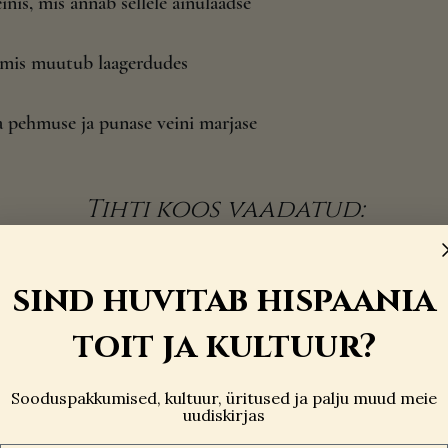
nis, mis annab sellele ainulaadse
, mis muutub laagerdudes
ma pehmuse ja punase veini marjase
Tihti koos vaadatud:
sind huvitab hispaania
toit ja kultuur?
Sooduspakkumised, kultuur, üritused ja palju muud meie
uudiskirjas