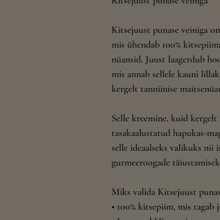
Kitsejuust punase veiniga
Kitsejuust punase veiniga on
mis ühendab 100% kitsepiim
nüansid. Juust laagerdub hoo
mis annab sellele kauni lilla
kergelt tanniinise maitsenüan
Selle kreemine, kuid kergel
tasakaalustatud hapukas-ma
selle ideaalseks valikuks nii 
gurmeeroogade täiustamisek
Miks valida Kitsejuust punas
• 100% kitsepiim, mis tagab j