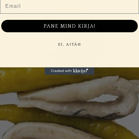
Email
PANE MIND KIRJA!
EI, AITÄH