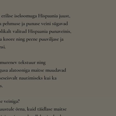
 erilise iseloomuga Hispaania juust,
a pehmuse ja punase veini sügavad
likalt valitud Hispaania punaveinis,
ka koore ning peene puuviljase ja
si.
t murenev tekstuur ning
gusa alatooniga maitse muudavad
iseseisvalt nautimiseks kui ka
s.
e veiniga?
uustule õrna, kuid täidlase maitse