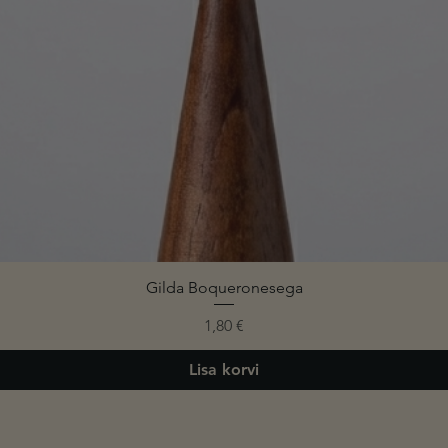
Gilda Boqueronesega
Price
1,80 €
Lisa korvi