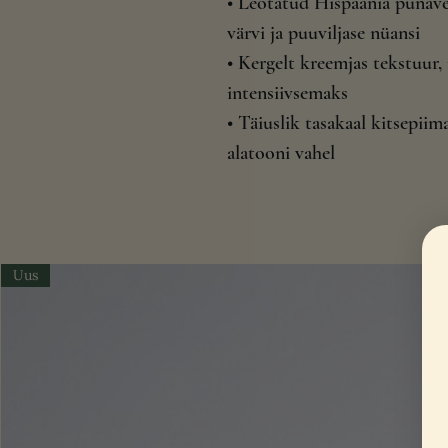
• Leotatud Hispaania punavei
värvi ja puuviljase nüansi
• Kergelt kreemjas tekstuur
intensiivsemaks
• Täiuslik tasakaal kitsepii
alatooni vahel
Uus