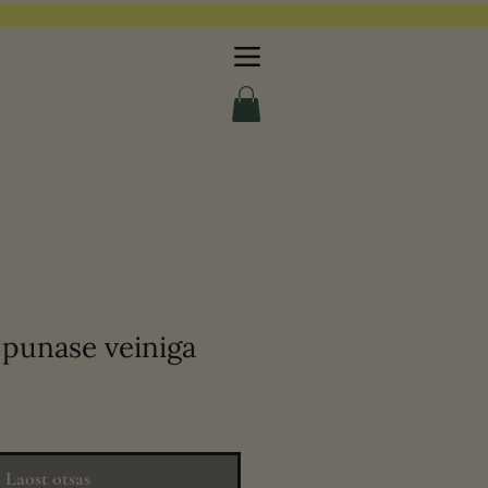
 punase veiniga
Laost otsas