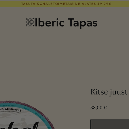
TASUTA KOHALETOIMETAMINE ALATES 49.99€
Kitse juust
Price
38,00 €