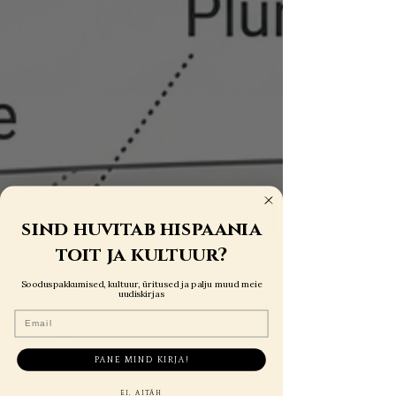
sind huvitab hispaania
toit ja kultuur?
Sooduspakkumised, kultuur, üritused ja palju muud meie
uudiskirjas
Email
PANE MIND KIRJA!
EI, AITÄH