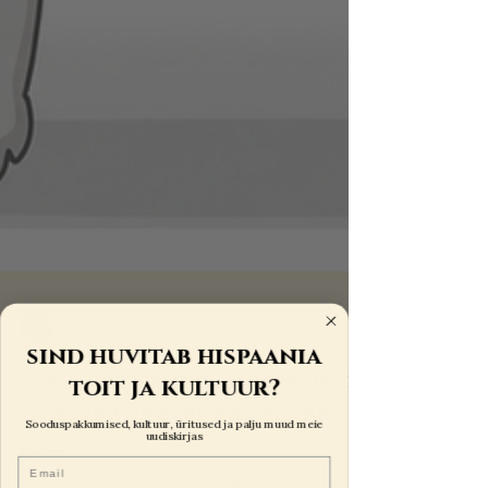
sind huvitab hispaania
Silver Soome
Jun 22
2 min read
toit ja kultuur?
Presa Iberica: why it's the best
Sooduspakkumised, kultuur, üritused ja palju muud meie
uudiskirjas
meat you've ever had on the
Email
grill