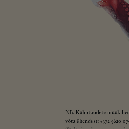
NB:
Külmtoodete müük hetke
võta ühendust: +372 5620 0