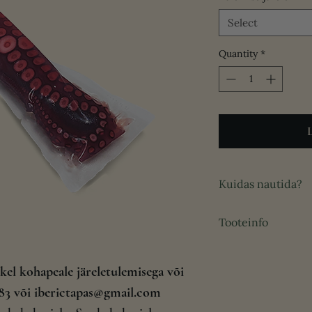
Select
Quantity
*
Kuidas nautida?
Tooteinfo
Viilutatult tapasel
paprikapulbriga
Klassikalises hisp
Püügipiirkond: F
keedukartuli, olii
l kohapeale järeletulemisega või
rannikul
Salatites või mer
783 või iberictapas@gmail.com
Püügiviis: käsitsi
vahemerelist vär
Säilitamine: jahu