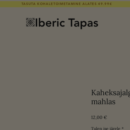
TASUTA KOHALETOIMETAMINE ALATES 49.99€
Kaheksajal
mahlas
Price
12,00 €
Tulen ise järele
*