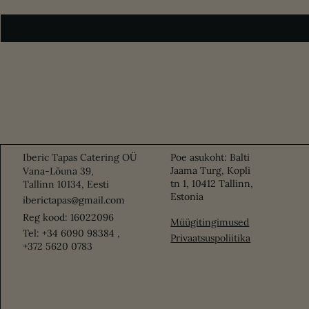
Iberic Tapas Catering OÜ
Poe asukoht: Balti
Jaama Turg, Kopli
Vana-Lõuna 39,
tn 1, 10412 Tallinn,
Tallinn 10134, Eesti
Estonia
iberictapas@gmail.com
Reg kood: 16022096
Müügitingimused
Tel: +34 6090 98384 ,
Privaatsuspoliitika
+372 5620 0783