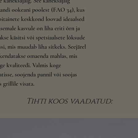
e kaheksajalg. See kaheksajalg
Grillituna või ker
Koostisosad: kahe
pehme tekstuur
andi ookeani poolest (FAO 34), kus
100g toiteväärtus
0,95 g, millestkül
oitainete keskkond loovad ideaalsed
1,43, millest suhk
emale kasvule on liha eriti õrn ja
Hoida Temp 0- 8
Valmistatud Hisp
se käsitsi või spetsiaalsete lõksude
Maaletooja Iberi
ssi, mis muudab liha sitkeks. Seejärel
Kaal: Aprox 175g
akendatakse omaenda mahlas, mis
rge kvaliteedi. Valmis koge
tisse, soojenda pannil või soojas
grillile visata.
Tihti koos vaadatud: