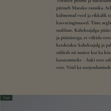
Tõeliselt pehme ja naturaaln
pärineb Maroko ranniku Atl
külmemad veed ja rikkalik t
kasvutingimused. Tänu aeglas
mahlane. Kaheksajalgu püütak
ja püünistega, et vältida stre
keedetakse kaheksajalg ja p
säilitab nii maitse kui ka kõ
kasutamiseks - haki otse sala
vees. Võid ka soojendamiseks 
Uus