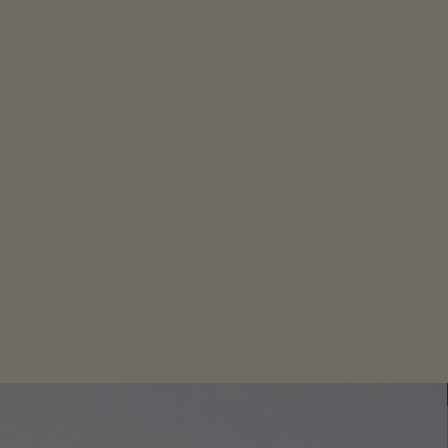
gelt praetuna, et tuua välja selle
ksajalg (Octopus Vulgaris)
: energia 69 kJ/289 kcal; rasv
lastunud rasv 0 g, süsivesikud
ur 0 g , valk 13,39 g, sool 0,06 g.
 C
aanias
c Tapas OÜ