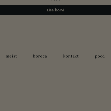
Lisa korvi
meist
horeca
kontakt
pood