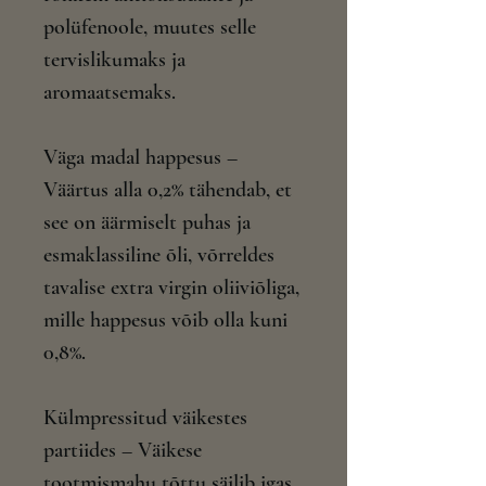
polüfenoole, muutes selle
tervislikumaks ja
aromaatsemaks.
Väga madal happesus –
Väärtus alla 0,2% tähendab, et
see on äärmiselt puhas ja
esmaklassiline õli, võrreldes
tavalise extra virgin oliiviõliga,
mille happesus võib olla kuni
0,8%.
Külmpressitud väikestes
partiides – Väikese
tootmismahu tõttu säilib igas