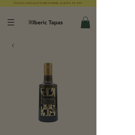
TASUTA KOHALETOIMETAMINE ALATES 49.99€