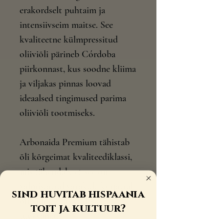
erakordselt puhtaim ja
intensiivseim maitse. See
kvaliteetne külmpressitud
oliiviõli pärineb Córdoba
piirkonnast, kus soodne kliima
ja viljakas pinnas loovad
ideaalsed tingimused parima
oliiviõli tootmiseks.
Arbonaida Premium tähistab
õli kõrgeimat kvaliteediklassi,
mis tähendab, et see on
valmistatud varakult korjatud
sind huvitab hispaania
oliividest, pakkudes
toit ja kultuur?
tugevamat,