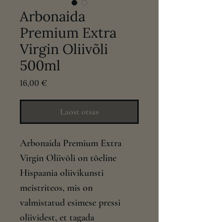
Arbonaida
Premium Extra
Virgin Oliivõli
500ml
Price
16,00 €
Laost otsas
Arbonaida Premium Extra
Virgin Oliivõli on tõeline
Hispaania oliivikunsti
meistriteos, mis on
valmistatud esimese pressi
oliividest, et tagada