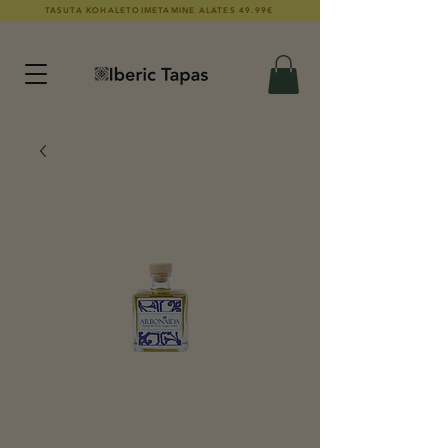
TASUTA KOHALETOIMETAMINE ALATES 49.99€