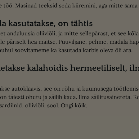
e töö. Masinad teeksid seda kiiremini, aga mitte sama h
da kasutatakse, on tähtis
t andaluusia oliiviõli, ja mitte sellepärast, et see kõla
le päriselt hea maitse. Puuviljane, pehme, madala ha
hul soovitameme ka kasutada karbis oleva õli ära.
on täiesti ohutu ja säilib kaua. Ilma säilitusaineteta. 
ardiinid, oliiviõli, sool. Ongi kõik. 