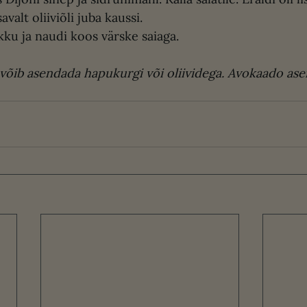
avalt oliiviõli juba kaussi.
kku ja naudi koos värske saiaga.
õib asendada hapukurgi või oliividega. Avokaado ase