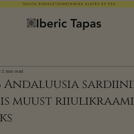
TASUTA KOHALETOIMETAMINE ALATES 49.99€
2
2 min read
b Andaluusia sardiin
lis muust riiulikraami
ks