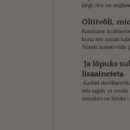
järgi. See on aeglan
Oliiivõli, mi
Kasutame kvaliteetse
kuna see annab kala
Nende konservide pu
 Ja lõpuks suletakse kalahoidis hermeetiliselt, ilma 
lisaaineteta
 Karbid steriliseeritakse autoklaavis, see on rõhu ja kuumusega töötlemise protsess, 
mis tagab, et toode 
nimekiri on lühike: s