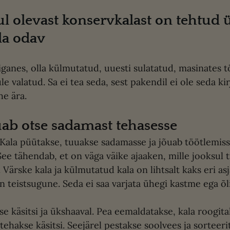
ul olevast konservkalast on tehtud 
la odav
 iganes, olla külmutatud, uuesti sulatatud, masinates 
le valatud. Sa ei tea seda, sest pakendil ei ole seda kir
e ära. 
uab otse sadamast tehasesse 
 Kala püütakse, tuuakse sadamasse ja jõuab töötlemisse
ee tähendab, et on väga väike ajaaken, mille jooksul t
. Värske kala ja külmutatud kala on lihtsalt kaks eri asj
n teistsugune. Seda ei saa varjata ühegi kastme ega õl
 tehakse käsitsi. Seejärel pestakse soolvees ja sorteer