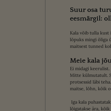
Suur osa tur
eesmärgil: ol
Kala võib tulla kust
lõpuks mingi õliga ü
maitsest tunned koh
Meie kala jõ
Ei midagi keerulist.
Mitte külmutatult. S
protsessid läbi teha
maitse, lõhn, kõik o
 Iga kala puhastatakse käsitsi ja ükshaaval. Pea eemaldatakse, kala roogitakse, uimed 
lõigatakse ära, kõik