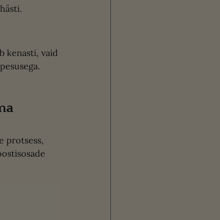
ästi. 
b kenasti, vaid 
ppesusega. 
Koostisosade 