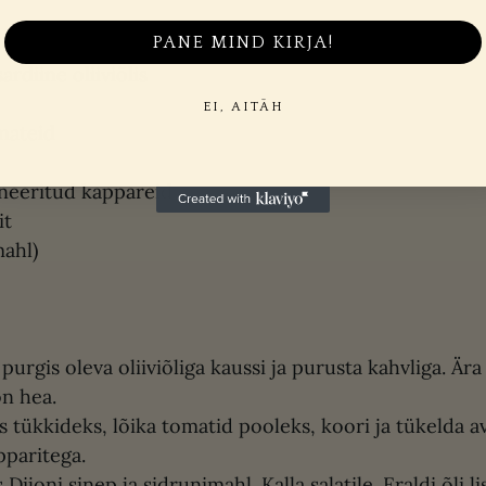
PANE MIND KIRJA!
ardiine oliiviõlis
EI, AITÄH
mateid
ineeritud kappareid
it
mahl)
purgis oleva oliiviõliga kaussi ja purusta kahvliga. Ära 
n hea.
s tükkideks, lõika tomatid pooleks, koori ja tükelda a
pparitega.
Dijoni sinep ja sidrunimahl. Kalla salatile. Eraldi õli l