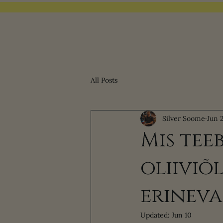
All Posts
Silver Soome
Jun 
Mis tee
oliiviõ
erineva
Updated:
Jun 10