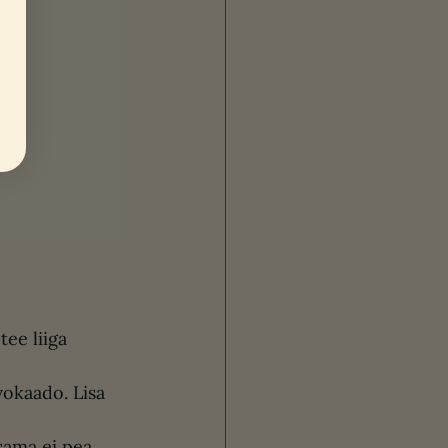
tee liiga 
vokaado. Lisa 
isama ei pea, 