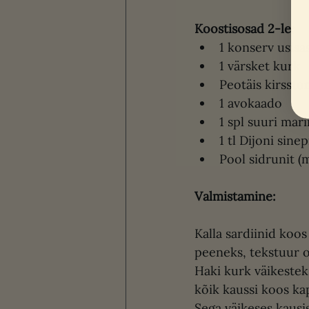
Koostisosad 2-le:
1 konserv usisas
1 värsket kurk
Peotäis kirssto
1 avokaado
1 spl suuri mar
1 tl Dijoni sinep
Pool sidrunit (
Valmistamine:
Kalla sardiinid koos 
peeneks, tekstuur o
Haki kurk väikestek
kõik kaussi koos ka
Sega väikeses kausis 