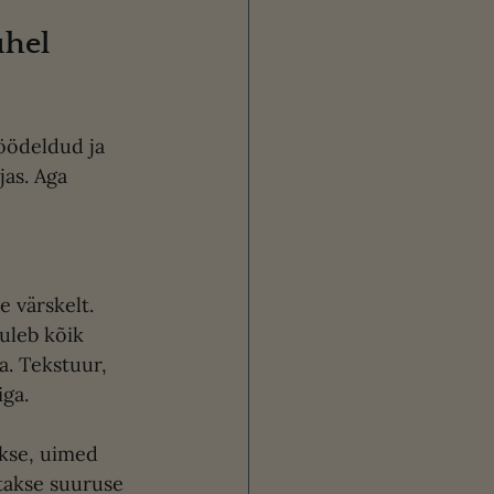
ühel 
töödeldud ja 
jas. Aga 
 värskelt. 
uleb kõik 
a. Tekstuur, 
iga.
itakse suuruse 